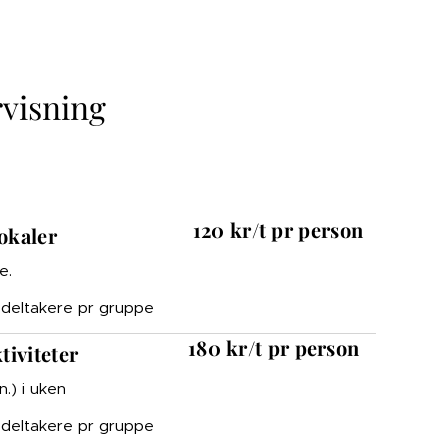
visning
120 kr/t pr person
okaler
e.
6 deltakere pr gruppe
180 kr/t pr person
tiviteter
.) i uken
6 deltakere pr gruppe